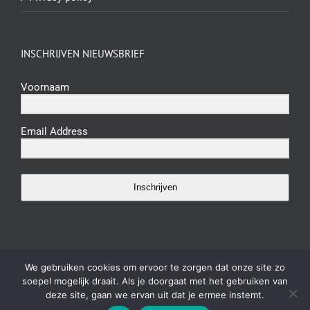
INSCHRIJVEN NIEUWSBRIEF
Voornaam
Email Address
Inschrijven
We gebruiken cookies om ervoor te zorgen dat onze site zo
soepel mogelijk draait. Als je doorgaat met het gebruiken van
©2023 Shivani Ayurveda. All Rights Reserved |
Algemene voorwaarden
deze site, gaan we ervan uit dat je ermee instemt.