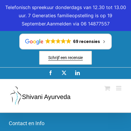
Telefonisch spreekuur donderdags van 12.30 tot 13.00
uur. 7 Generaties familieopstelling is op 19
September.Aanmelden via 06 14877557
Ga
naar
69 recensies
inhoud
Schrijf een recensie
Facebook
X
LinkedIn
Contact en Info