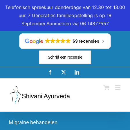
Telefonisch spreekuur donderdags van 12.30 tot 13.00
uur. 7 Generaties familieopstelling is op 19
September.Aanmelden via 06 14877557
Ga
naar
69 recensies
inhoud
Schrijf een recensie
Facebook
X
LinkedIn
Migraine behandelen