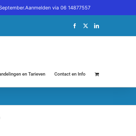
19 September.Aanmelden via 06 14877557
Facebook
X
LinkedIn
ndelingen en Tarieven
Contact en Info
n