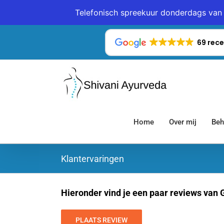
Telefonisch spreekuur donderdags van 
Ga
naar
69 rece
inhoud
Home
Over mij
Beh
Klantervaringen
Hieronder vind je een paar reviews van G
PLAATS REVIEW