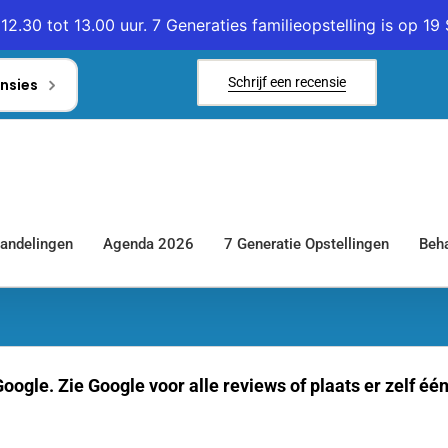
12.30 tot 13.00 uur. 7 Generaties familieopstelling is op 
Schrijf een recensie
nsies
andelingen
Agenda 2026
7 Generatie Opstellingen
Beha
oogle. Zie Google voor alle reviews of plaats er zelf éé