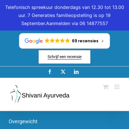
Telefonisch spreekuur donderdags van 12.30 tot 13.00
uur. 7 Generaties familieopstelling is op 19
September.Aanmelden via 06 14877557
Ga
naar
69 recensies
inhoud
Schrijf een recensie
Facebook
X
LinkedIn
Overgewicht