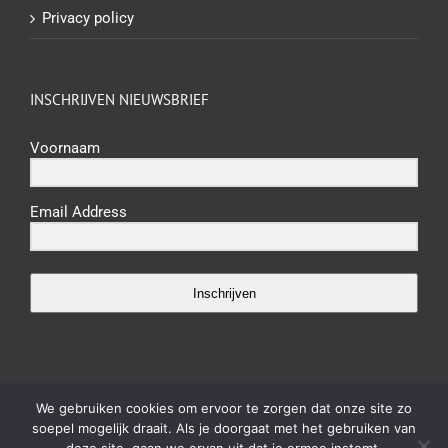
Privacy policy
INSCHRIJVEN NIEUWSBRIEF
Voornaam
Email Address
Inschrijven
We gebruiken cookies om ervoor te zorgen dat onze site zo
soepel mogelijk draait. Als je doorgaat met het gebruiken van
©2023 Shivani Ayurveda. All Rights Reserved |
Algemene voorwaarden