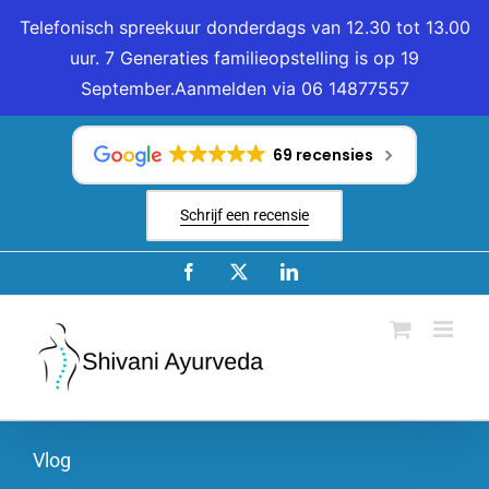
Telefonisch spreekuur donderdags van 12.30 tot 13.00
uur. 7 Generaties familieopstelling is op 19
September.Aanmelden via 06 14877557
Ga
naar
69 recensies
inhoud
Schrijf een recensie
Facebook
X
LinkedIn
Vlog