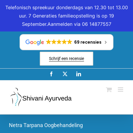
Telefonisch spreekuur donderdags van 12.30 tot 13.00
uur. 7 Generaties familieopstelling is op 19
September.Aanmelden via 06 14877557
Ga
naar
69 recensies
inhoud
Schrijf een recensie
Facebook
X
LinkedIn
Netra Tarpana Oogbehandeling