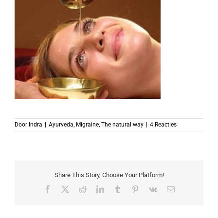
Door
Indra
|
Ayurveda
,
Migraine
,
The natural way
|
4 Reacties
Share This Story, Choose Your Platform!
Facebook
X
Reddit
LinkedIn
Tumblr
Pinterest
Vk
E-
mail